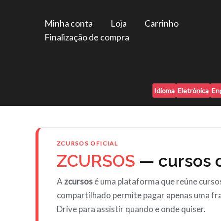
Ir
para
Minha conta
Loja
Carrinho
o
Finalização de compra
conteúdo
Idioma
Eletrônica
En
ZCURSOS OFICIAL
ZCURSOS
— cursos o
A
zcursos
é uma plataforma que reúne cursos
compartilhado permite pagar apenas uma fra
Drive para assistir quando e onde quiser.