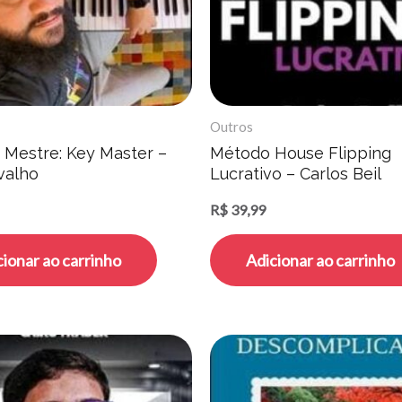
Outros
o Mestre: Key Master –
Método House Flipping
valho
Lucrativo – Carlos Beil
R$
39,99
cionar ao carrinho
Adicionar ao carrinho