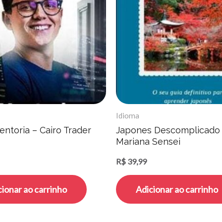
Idioma
ntoria – Cairo Trader
Japones Descomplicado 
Mariana Sensei
R$
39,99
cionar ao carrinho
Adicionar ao carrinho