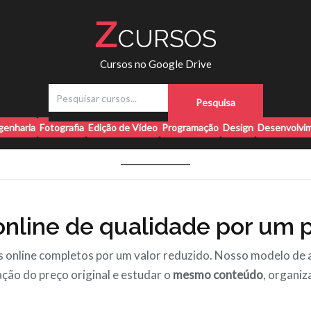
Z
CURSOS
Cursos no Google Drive
P
Pesquisa
e
s
genharia
Fotografia
Edição de Vídeo
Programação
Design
Desenvolvim
q
u
i
s
a
r
nline de qualidade por um p
 online completos por um valor reduzido. Nosso modelo de 
ção do preço original e estudar o
mesmo conteúdo
, organi