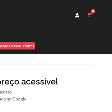
ento Pessoal
Outros
reço acessível
acesso
zado no Google