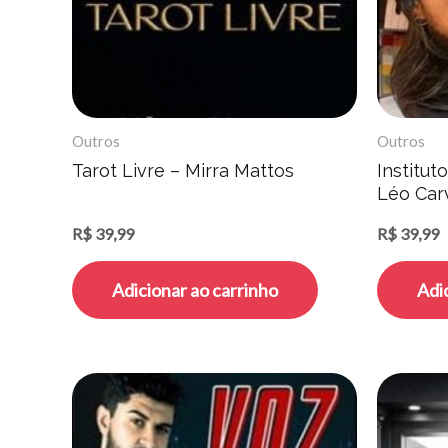
Outros
Outros
Tarot Livre – Mirra Mattos
Institut
Léo Car
R$
39,99
R$
39,99
Adicionar ao carrinho
Adi