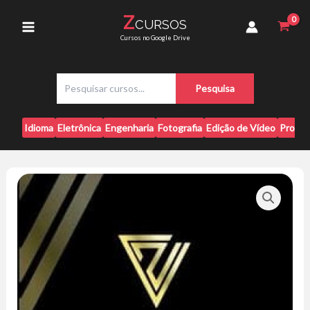
Ir
Valor
Z
CURSOS
para
-
Main
Cursos no Google Drive
Renato
o
Rodrigo
conteúdo
Menu
Silva
P
quantidade
Pesquisa
e
s
q
Idioma
Eletrônica
Engenharia
Fotografia
Edição de Vídeo
Progr
u
i
s
a
r