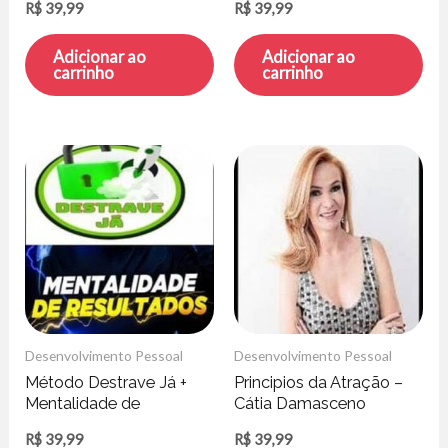
R$
39,99
R$
39,99
Adicionar ao
Adicionar ao
carrinho
carrinho
Desenvolvimento Pessoal
Desenvolvimento Pessoal
Método Destrave Já +
Principios da Atração –
Mentalidade de
Cátia Damasceno
Resultados – Michael
R$
39,99
R$
39,99
Pogne