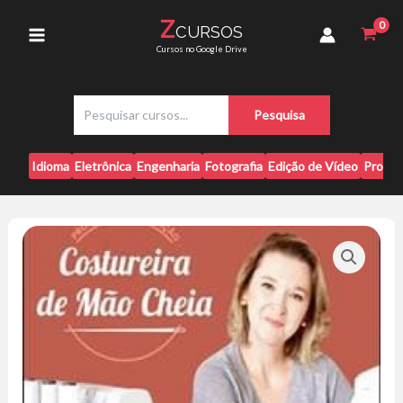
Ir
Cheia
Z
CURSOS
para
-
Main
Cursos no Google Drive
Diana
o
Demarchi
conteúdo
Menu
quantidade
P
Pesquisa
e
s
q
Idioma
Eletrônica
Engenharia
Fotografia
Edição de Vídeo
Progr
u
i
s
a
r