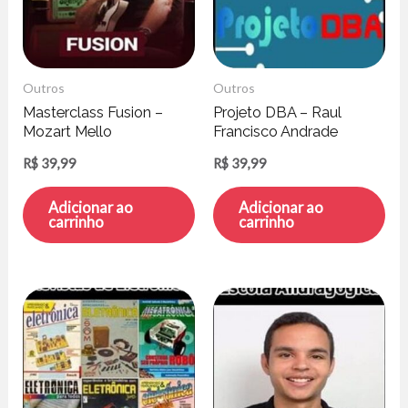
Outros
Outros
Masterclass Fusion –
Projeto DBA – Raul
Mozart Mello
Francisco Andrade
R$
39,99
R$
39,99
Adicionar ao
Adicionar ao
carrinho
carrinho