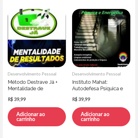
Desenvolvimento Pessoal
Desenvolvimento Pessoal
Método Destrave Já +
Instituto Mahat:
Mentalidade de
Autodefesa Psíquica e
Resultados – Michael
Energética – João
R$
39,99
R$
39,99
Pogne
Cafarelli
Adicionar ao
Adicionar ao
carrinho
carrinho