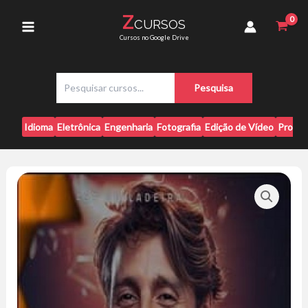
Ir
Leandro
Z
CURSOS
para
Ladeira
Main
Cursos no Google Drive
quantidade
o
conteúdo
Menu
P
Pesquisa
e
s
q
Idioma
Eletrônica
Engenharia
Fotografia
Edição de Vídeo
Progr
u
i
s
a
r