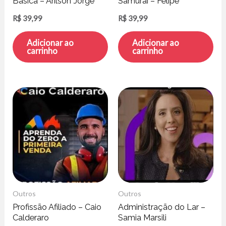
Básica – Arilson Jorge
Samurai – Felipe
Reis Silva
Fontoura
R$
39,99
R$
39,99
Adicionar ao
Adicionar ao
carrinho
carrinho
Outros
Outros
Profissão Afiliado – Caio
Administração do Lar –
Calderaro
Samia Marsili