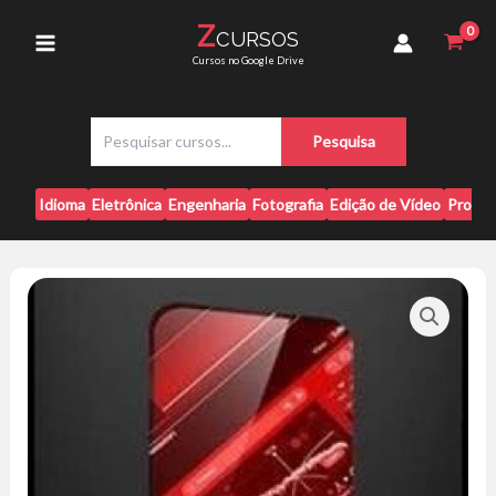
Ir
UB
Z
CURSOS
para
Tutorials
Main
Cursos no Google Drive
-
o
Rodrigo
conteúdo
Menu
Silva
P
quantidade
Pesquisa
e
s
q
Idioma
Eletrônica
Engenharia
Fotografia
Edição de Vídeo
Progr
u
i
s
a
r