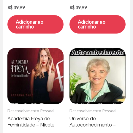
Marcelo Germano
R$
39,99
R$
39,99
Adicionar ao
Adicionar ao
carrinho
carrinho
Desenvolvimento Pessoal
Desenvolvimento Pessoal
Academia Freya de
Universo do
Feminilidade – Nicole
Autoconhecimento –
Mallmann
Heloisa Capelas