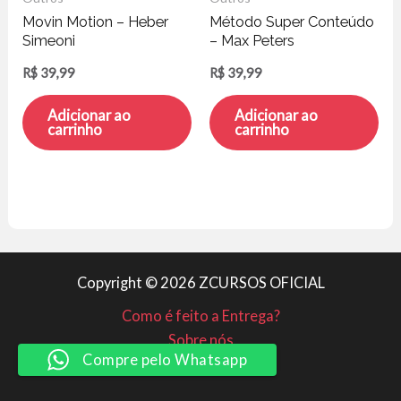
Movin Motion – Heber
Método Super Conteúdo
Simeoni
– Max Peters
R$
39,99
R$
39,99
Adicionar ao
Adicionar ao
carrinho
carrinho
Copyright © 2026 ZCURSOS OFICIAL
Como é feito a Entrega?
Sobre nós
Compre pelo Whatsapp
Minha conta