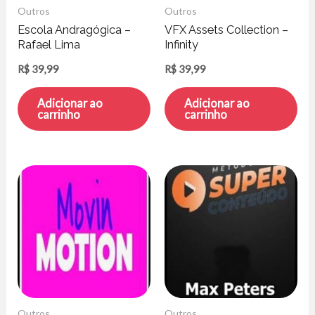
Outros
Outros
Escola Andragógica –
VFX Assets Collection –
Rafael Lima
Infinity
R$
39,99
R$
39,99
Adicionar ao
Adicionar ao
carrinho
carrinho
Outros
Outros