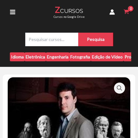
Ir
Guilherme Freire
Z
CURSOS
para
quantidade
Main
Cursos no Google Drive
o
conteúdo
Menu
P
Pesquisa
e
s
q
Idioma
Eletrônica
Engenharia
Fotografia
Edição de Vídeo
Progr
u
i
s
a
r