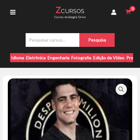
Ir
-
Z
CURSOS
para
Gabriel
Main
Cursos no Google Drive
Floriani
o
quantidade
conteúdo
Menu
P
Pesquisa
e
s
q
Idioma
Eletrônica
Engenharia
Fotografia
Edição de Vídeo
Progr
u
i
s
a
r