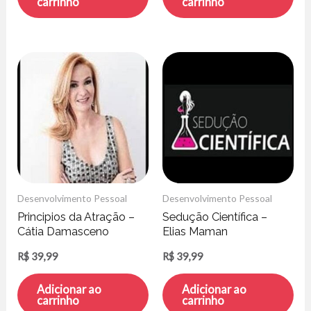
carrinho
carrinho
Desenvolvimento Pessoal
Desenvolvimento Pessoal
Principios da Atração –
Sedução Cientí­fica –
Cátia Damasceno
Elias Maman
R$
39,99
R$
39,99
Adicionar ao
Adicionar ao
carrinho
carrinho