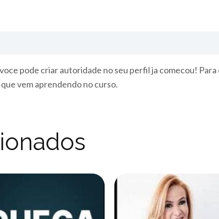
oce pode criar autoridade no seu perfil ja comecou! Para
o que vem aprendendo no curso.
cionados