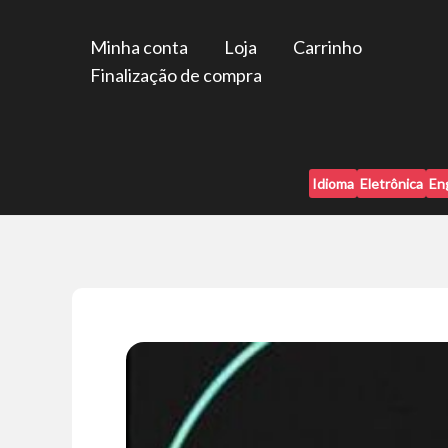
Ir
para
Minha conta
Loja
Carrinho
o
Finalização de compra
conteúdo
Idioma
Eletrônica
En