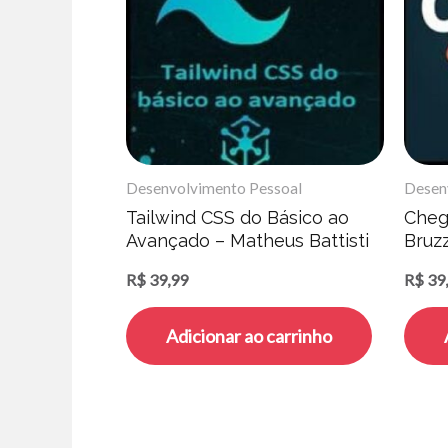
Desenvolvimento Pessoal
Desen
Tailwind CSS do Básico ao
Cheg
Avançado – Matheus Battisti
Bruzz
R$
39,99
R$
39
Adicionar ao carrinho