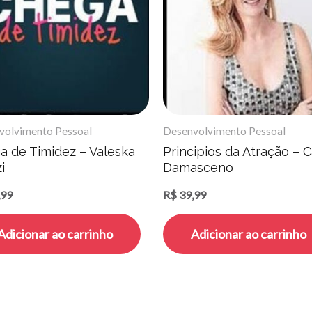
volvimento Pessoal
Desenvolvimento Pessoal
a de Timidez – Valeska
Principios da Atração – C
i
Damasceno
,99
R$
39,99
Adicionar ao carrinho
Adicionar ao carrinho