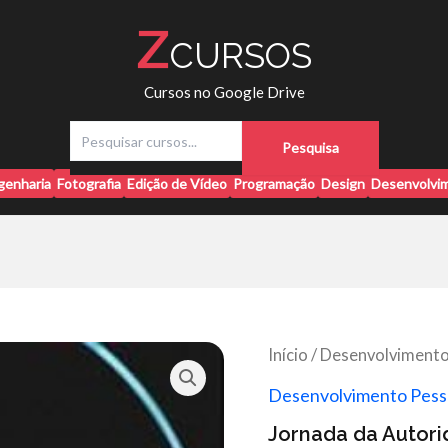
Z
CURSOS
Cursos no Google Drive
P
Pesquisa
e
s
genharia
Fotografia
Edição de Vídeo
Programação
Design
Desenvolvim
q
u
i
s
a
r
Início
/
Desenvolvimento
Desenvolvimento Pess
Jornada da Autorid