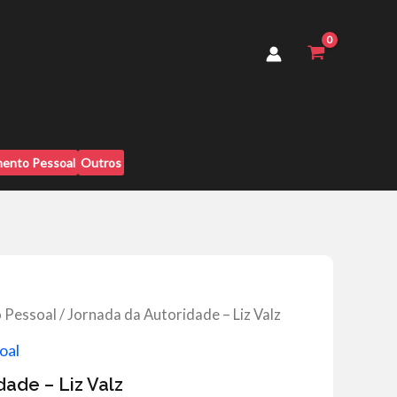
-
Liz
Valz
quantidade
ento Pessoal
Outros
 Pessoal
/ Jornada da Autoridade – Liz Valz
oal
ade – Liz Valz