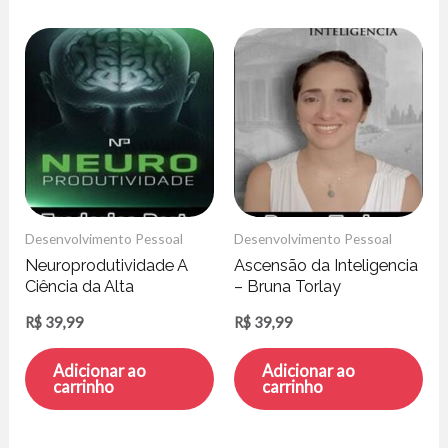
Desenvolvimento Pessoal
Desenvolvimento Pessoal
Neuroprodutividade A
Ascensão da Inteligencia
Ciência da Alta
– Bruna Torlay
Performance – Frederico
R$
39,99
R$
39,99
Porto
Adicionar ao
Adicionar ao
carrinho
carrinho