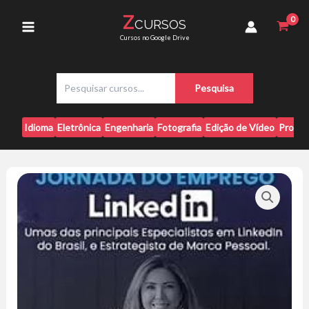
Ir
no
Z
CURSOS
para
LinkedIn
Main
Cursos no Google Drive
-
o
Luciane
conteúdo
Menu
Lopes
P
Borges
Pesquisa
e
quantidade
s
q
Idioma
Eletrônica
Engenharia
Fotografia
Edição de Vídeo
Progr
u
i
s
a
r