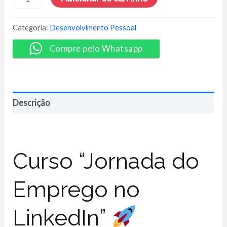
do
Emprego
no
Categoria:
Desenvolvimento Pessoal
LinkedIn
-
Compre pelo Whatsapp
Luciane
Lopes
Borges
quantidade
Descrição
Curso “Jornada do
Emprego no
LinkedIn”