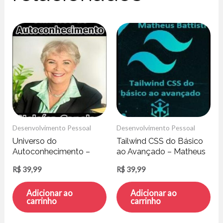
Desenvolvimento Pessoal
Desenvolvimento Pessoal
Universo do
Tailwind CSS do Básico
Autoconhecimento –
ao Avançado – Matheus
Heloisa Capelas
Battisti
R$
39,99
R$
39,99
Adicionar ao
Adicionar ao
carrinho
carrinho