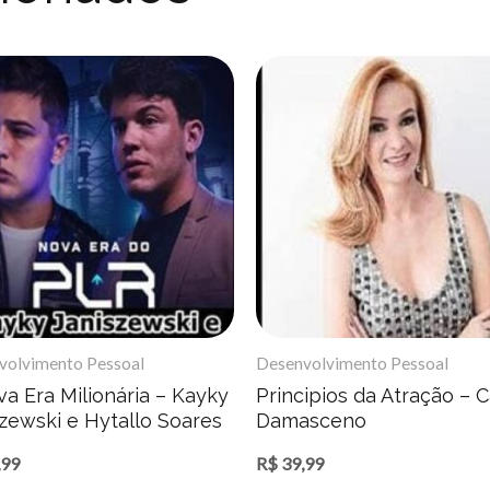
volvimento Pessoal
Desenvolvimento Pessoal
a Era Milionária – Kayky
Principios da Atração – C
szewski e Hytallo Soares
Damasceno
,99
R$
39,99