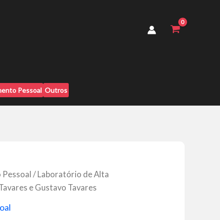
Performance
-
Ricardo
Tavares
e
Gustavo
Tavares
quantidade
ento Pessoal
Outros
 Pessoal
/ Laboratório de Alta
Tavares e Gustavo Tavares
oal