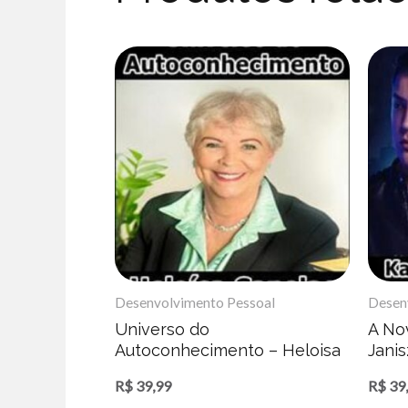
Desenvolvimento Pessoal
Desen
Universo do
A Nov
Autoconhecimento – Heloisa
Jani
Capelas
R$
39,99
R$
39