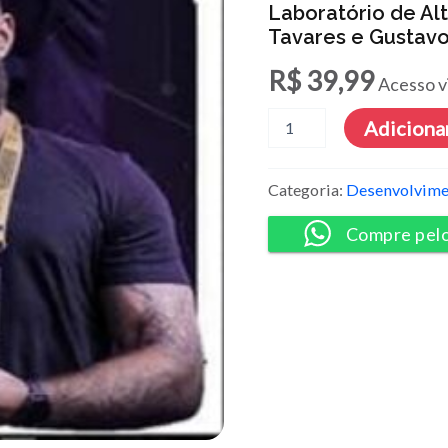
Laboratório de Al
Tavares e Gustavo
R$
39,99
Acesso v
Laboratório
Adicionar
de
Alta
Performance
Categoria:
Desenvolvime
-
Ricardo
Compre pel
Tavares
e
Gustavo
Tavares
quantidade