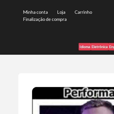
Ir
para
Minha conta
Loja
Carrinho
o
Finalização de compra
conteúdo
Idioma
Eletrônica
En