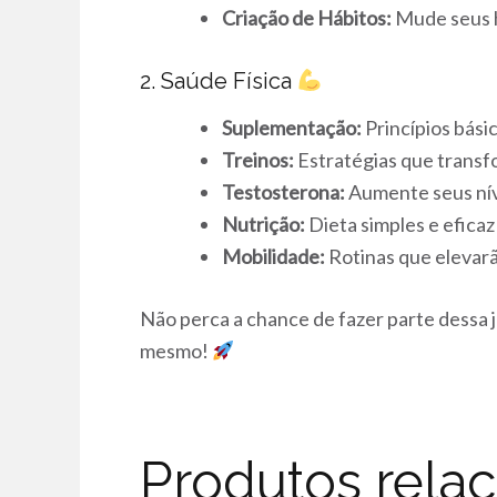
Criação de Hábitos:
Mude seus h
2. Saúde Física
Suplementação:
Princípios bási
Treinos:
Estratégias que transf
Testosterona:
Aumente seus nív
Nutrição:
Dieta simples e eficaz
Mobilidade:
Rotinas que elevarão
Não perca a chance de fazer parte dessa 
mesmo!
Produtos rela