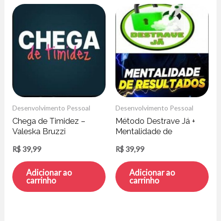
Desenvolvimento Pessoal
Desenvolvimento Pessoal
Chega de Timidez –
Método Destrave Já +
Valeska Bruzzi
Mentalidade de
Resultados – Michael
R$
39,99
R$
39,99
Pogne
Adicionar ao
Adicionar ao
carrinho
carrinho