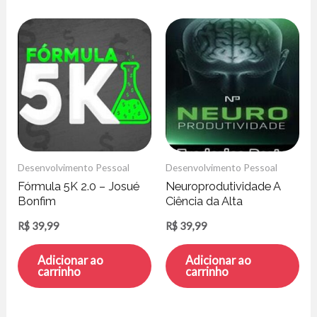
Desenvolvimento Pessoal
Desenvolvimento Pessoal
Fórmula 5K 2.0 – Josué
Neuroprodutividade A
Bonfim
Ciência da Alta
Performance – Frederico
R$
39,99
R$
39,99
Porto
Adicionar ao
Adicionar ao
carrinho
carrinho