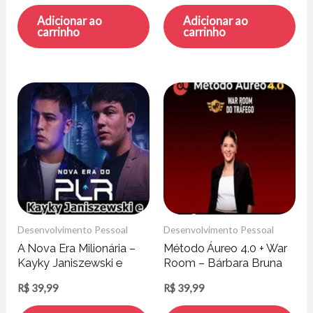
Adicionar ao
Adicionar ao
carrinho
carrinho
Desenvolvimento Pessoal
Desenvolvimento Pessoal
A Nova Era Milionária –
Método Áureo 4.0 + War
Kayky Janiszewski e
Room – Bárbara Bruna
Hytallo Soares
R$
39,99
R$
39,99