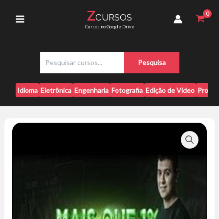
Ir
O
Z
CURSOS
para
Próximo
Main
Cursos no Google Drive
Passo
o
-
conteúdo
Menu
Antônio
P
Júnior
Pesquisa
e
quantidade
s
q
Idioma
Eletrônica
Engenharia
Fotografia
Edição de Vídeo
Progr
u
i
s
a
r