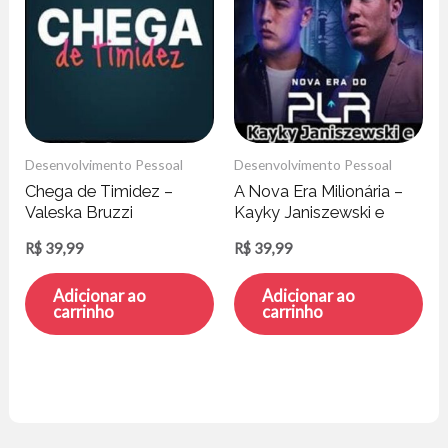
Desenvolvimento Pessoal
Desenvolvimento Pessoal
Chega de Timidez –
A Nova Era Milionária –
Valeska Bruzzi
Kayky Janiszewski e
Hytallo Soares
R$
39,99
R$
39,99
Adicionar ao
Adicionar ao
carrinho
carrinho