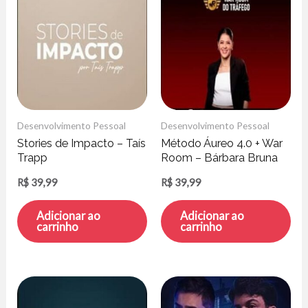
Desenvolvimento Pessoal
Desenvolvimento Pessoal
Stories de Impacto – Taís
Método Áureo 4.0 + War
Trapp
Room – Bárbara Bruna
R$
39,99
R$
39,99
Adicionar ao
Adicionar ao
carrinho
carrinho