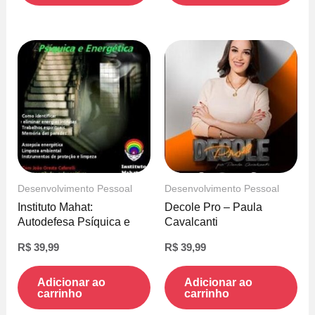
Desenvolvimento Pessoal
Desenvolvimento Pessoal
Instituto Mahat:
Decole Pro – Paula
Autodefesa Psíquica e
Cavalcanti
Energética – João
R$
39,99
R$
39,99
Cafarelli
Adicionar ao
Adicionar ao
carrinho
carrinho