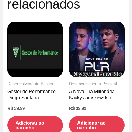
relacionados
Desenvolvimento Pessoal
Desenvolvimento Pessoal
Gestor de Performance –
A Nova Era Milionária –
Diego Santana
Kayky Janiszewski e
Hytallo Soares
R$
39,99
R$
39,99
Adicionar ao
Adicionar ao
carrinho
carrinho