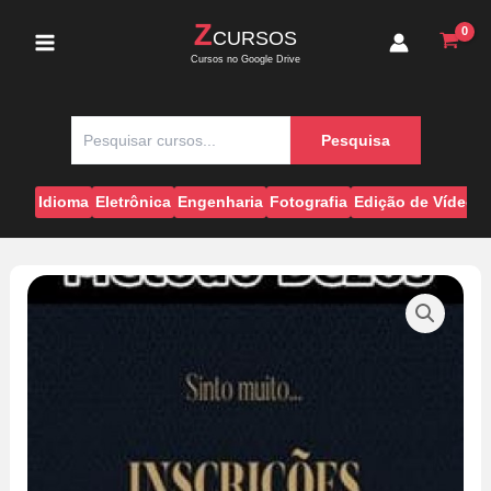
Ir
Victor
Z
CURSOS
para
Moretti
Main
Cursos no Google Drive
quantidade
o
conteúdo
Menu
P
Pesquisa
e
s
q
Idioma
Eletrônica
Engenharia
Fotografia
Edição de Vídeo
u
i
s
a
r