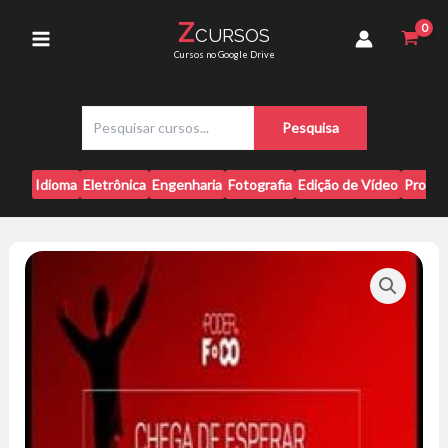
Ir
Foco
Z
CURSOS
para
-
Main
Cursos no Google Drive
Paulo
o
Vieira
conteúdo
Menu
quantidade
P
Pesquisa
e
s
q
Idioma
Eletrônica
Engenharia
Fotografia
Edição de Vídeo
Progr
u
i
s
a
r