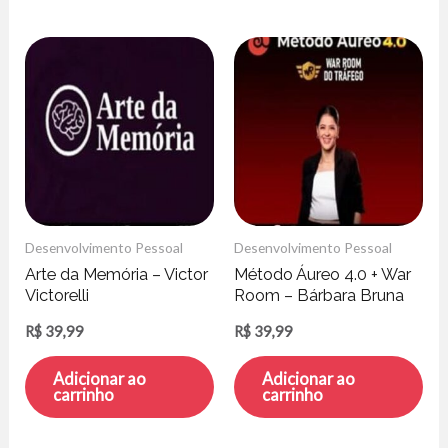
Desenvolvimento Pessoal
Desenvolvimento Pessoal
Arte da Memória – Victor
Método Áureo 4.0 + War
Victorelli
Room – Bárbara Bruna
R$
39,99
R$
39,99
Adicionar ao
Adicionar ao
carrinho
carrinho