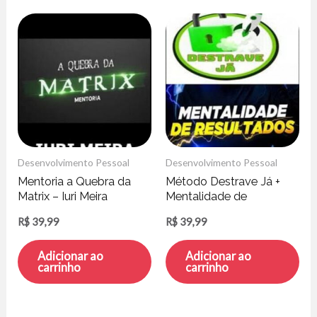
Desenvolvimento Pessoal
Desenvolvimento Pessoal
Mentoria a Quebra da
Método Destrave Já +
Matrix – Iuri Meira
Mentalidade de
Resultados – Michael
R$
39,99
R$
39,99
Pogne
Adicionar ao
Adicionar ao
carrinho
carrinho