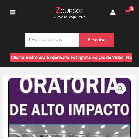
Ir
Impacto
Z
CURSOS
para
-
Main
Cursos no Google Drive
Diogo
o
Hudson
conteúdo
Menu
quantidade
P
Pesquisa
e
s
q
Idioma
Eletrônica
Engenharia
Fotografia
Edição de Vídeo
Progr
u
i
s
a
r