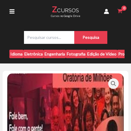
Ir
-
Z
CURSOS
para
Clube
Main
Cursos no Google Drive
da
o
Fala
conteúdo
Menu
quantidade
P
Pesquisa
e
s
q
Idioma
Eletrônica
Engenharia
Fotografia
Edição de Vídeo
Progr
u
i
s
a
r