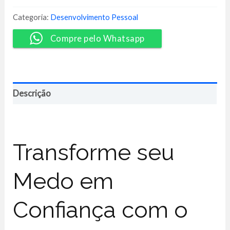
Milhões
-
Categoria:
Desenvolvimento Pessoal
Clube
da
Compre pelo Whatsapp
Fala
quantidade
Descrição
Transforme seu
Medo em
Confiança com o