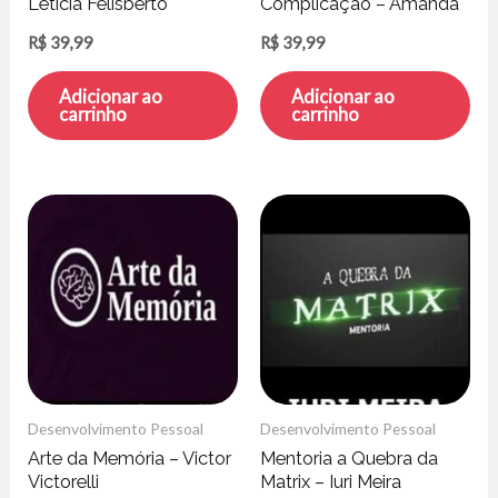
Letícia Felisberto
Complicação – Amanda
Schultz
R$
39,99
R$
39,99
Adicionar ao
Adicionar ao
carrinho
carrinho
Desenvolvimento Pessoal
Desenvolvimento Pessoal
Arte da Memória – Victor
Mentoria a Quebra da
Victorelli
Matrix – Iuri Meira