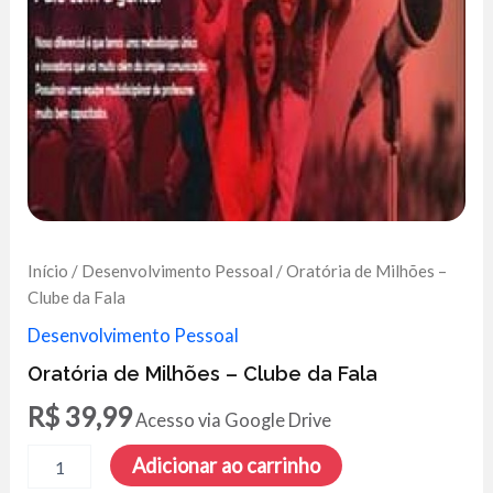
Início
/
Desenvolvimento Pessoal
/ Oratória de Milhões –
Clube da Fala
Desenvolvimento Pessoal
Oratória de Milhões – Clube da Fala
R$
39,99
Acesso via Google Drive
Oratória
Adicionar ao carrinho
de