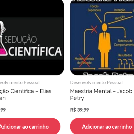
volvimento Pessoal
Desenvolvimento Pessoal
ão Cientí­fica – Elias
Maestria Mental – Jacob
an
Petry
,99
R$
39,99
Adicionar ao carrinho
Adicionar ao carrinho