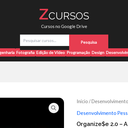
Z
CURSOS
Cursos no Google Drive
P
Pesquisa
e
s
genharia
Fotografia
Edição de Vídeo
Programação
Design
Desenvolvim
q
u
i
s
a
r
Início
/
Desenvolvimento
Desenvolvimento Pess
Organize$e 2.0 – A