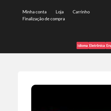
Ir
para
Minha conta
Loja
Carrinho
o
Finalização de compra
conteúdo
Idioma
Eletrônica
En