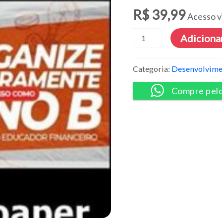
R$
39,99
Acesso v
Organize$e
Adicionar
2.0
-
Aline
Categoria:
Desenvolvime
Soaper
quantidade
Compre pel