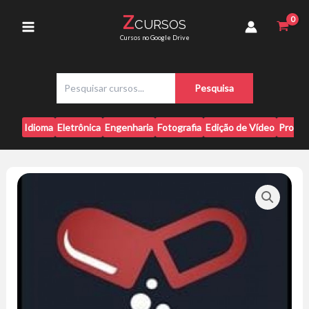
Ir
Suplementação
Z
CURSOS
para
-
Main
Cursos no Google Drive
Dr.
o
Ítalo
conteúdo
Menu
Marsili
P
quantidade
Pesquisa
e
s
q
Idioma
Eletrônica
Engenharia
Fotografia
Edição de Vídeo
Progr
u
i
s
a
r