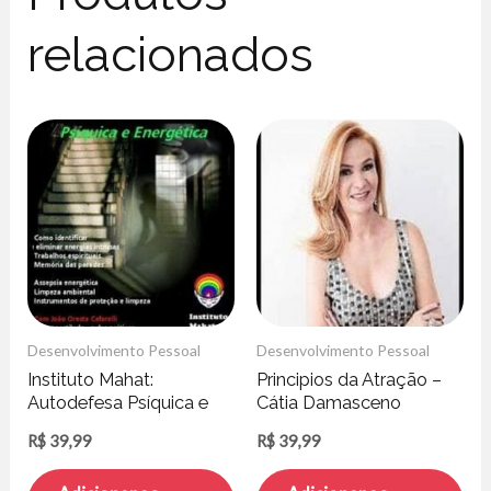
relacionados
Desenvolvimento Pessoal
Desenvolvimento Pessoal
Instituto Mahat:
Principios da Atração –
Autodefesa Psíquica e
Cátia Damasceno
Energética – João
R$
39,99
R$
39,99
Cafarelli