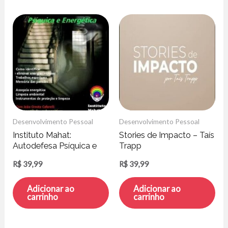
Desenvolvimento Pessoal
Desenvolvimento Pessoal
Instituto Mahat:
Stories de Impacto – Taís
Autodefesa Psíquica e
Trapp
Energética – João
R$
39,99
R$
39,99
Cafarelli
Adicionar ao
Adicionar ao
carrinho
carrinho