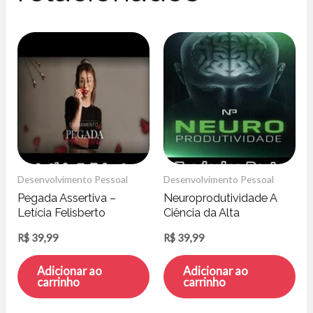
Desenvolvimento Pessoal
Desenvolvimento Pessoal
Pegada Assertiva –
Neuroprodutividade A
Letícia Felisberto
Ciência da Alta
Performance – Frederico
R$
39,99
R$
39,99
Porto
Adicionar ao
Adicionar ao
carrinho
carrinho