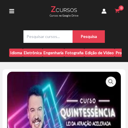
Ir
Atração
Z
CURSOS
para
Acelerada
Main
Cursos no Google Drive
-
o
William
conteúdo
Menu
Sanches
P
quantidade
Pesquisa
e
s
q
Idioma
Eletrônica
Engenharia
Fotografia
Edição de Vídeo
Progr
u
i
s
a
r