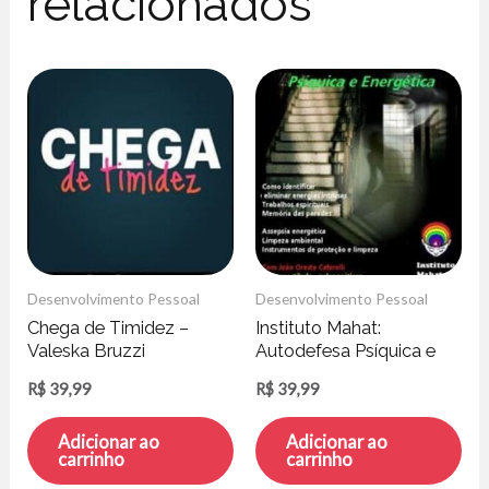
relacionados
Desenvolvimento Pessoal
Desenvolvimento Pessoal
Chega de Timidez –
Instituto Mahat:
Valeska Bruzzi
Autodefesa Psíquica e
Energética – João
R$
39,99
R$
39,99
Cafarelli
Adicionar ao
Adicionar ao
carrinho
carrinho