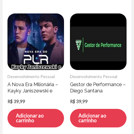
Desenvolvimento Pessoal
Desenvolvimento Pessoal
A Nova Era Milionária –
Gestor de Performance –
Kayky Janiszewski e
Diego Santana
Hytallo Soares
R$
39,99
R$
39,99
Adicionar ao
Adicionar ao
carrinho
carrinho