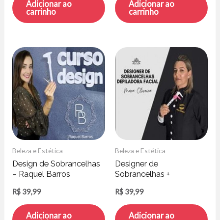
Adicionar ao
Adicionar ao
carrinho
carrinho
Beleza e Estética
Beleza e Estética
Design de Sobrancelhas
Designer de
– Raquel Barros
Sobrancelhas +
Depilação Facial – Mara
R$
39,99
R$
39,99
Oliveira
Adicionar ao
Adicionar ao