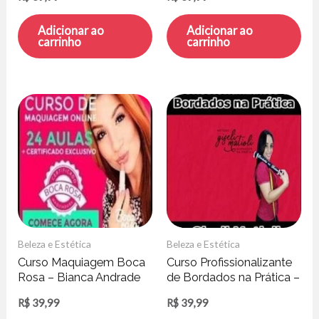
Adicionar ao
Adicionar ao
carrinho
carrinho
Beleza e Estética
Beleza e Estética
Curso Maquiagem Boca
Curso Profissionalizante
Rosa – Bianca Andrade
de Bordados na Prática –
Giseli Matioli
R$
39,99
R$
39,99