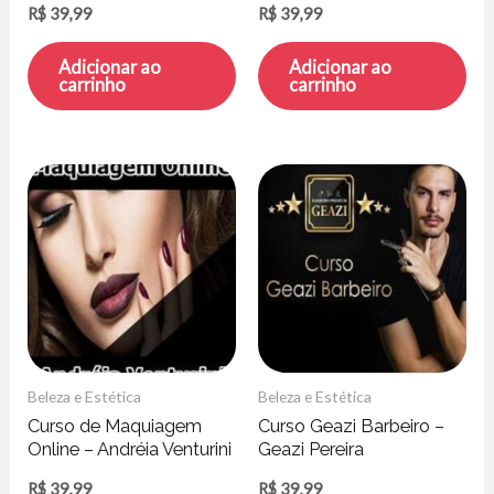
R$
39,99
R$
39,99
Adicionar ao
Adicionar ao
carrinho
carrinho
Beleza e Estética
Beleza e Estética
Curso de Maquiagem
Curso Geazi Barbeiro –
Online – Andréia Venturini
Geazi Pereira
R$
39,99
R$
39,99