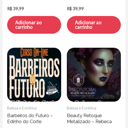
Cardozo
R$
39,99
R$
39,99
Adicionar ao
Adicionar ao
carrinho
carrinho
Beleza e Estética
Beleza e Estética
Barbeiros do Futuro –
Beauty Retoque
Edinho do Corte
Metalizado – Rebeca
Saray