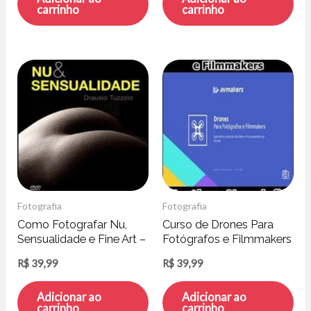
carrinho
carrinho
Fotografia
Fotografia
Como Fotografar Nu,
Curso de Drones Para
Sensualidade e Fine Art –
Fotógrafos e Filmmakers
Drausio Tuzzolo
– Northon Napoleão
R$
39,99
R$
39,99
Adicionar ao
Adicionar ao
carrinho
carrinho