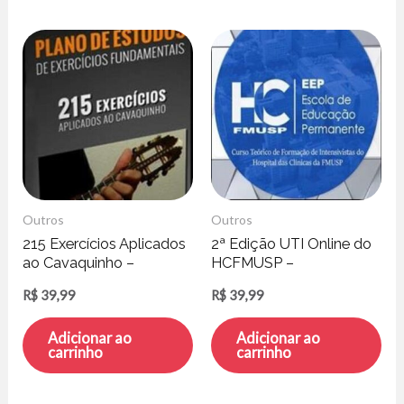
Outros
Outros
215 Exercícios Aplicados
2ª Edição UTI Online do
ao Cavaquinho –
HCFMUSP –
Professor Damiro
EEPHCFMUSP
R$
39,99
R$
39,99
Adicionar ao
Adicionar ao
carrinho
carrinho