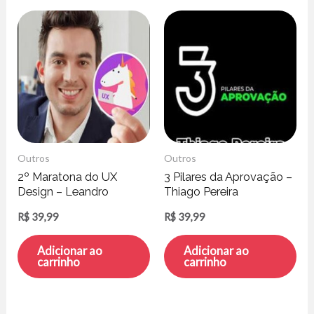
Outros
Outros
2º Maratona do UX
3 Pilares da Aprovação –
Design – Leandro
Thiago Pereira
Rezende
R$
39,99
R$
39,99
Adicionar ao
Adicionar ao
carrinho
carrinho