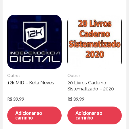
Outros
Outros
12k MID – Keila Neves
20 Livros Caderno
Sistematizado – 2020
R$
39,99
R$
39,99
Adicionar ao
Adicionar ao
carrinho
carrinho