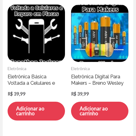
Eletrônica
Eletrônica
Eletrônica Básica
Eletrônica Digital Para
Voltada a Celulares e
Makers – Breno Wesley
Reparo em Placas –
R$
39,99
R$
39,99
Jonathan Jackson
Adicionar ao
Adicionar ao
carrinho
carrinho