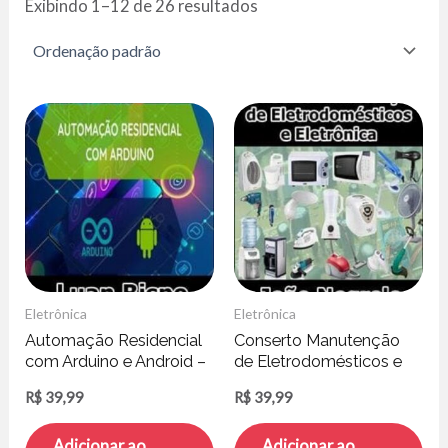
Exibindo 1–12 de 26 resultados
Eletrônica
Eletrônica
Automação Residencial
Conserto Manutenção
com Arduino e Android –
de Eletrodomésticos e
Luan Bispo
Eletrônica – João
R$
39,99
R$
39,99
Negrele
Adicionar ao
Adicionar ao