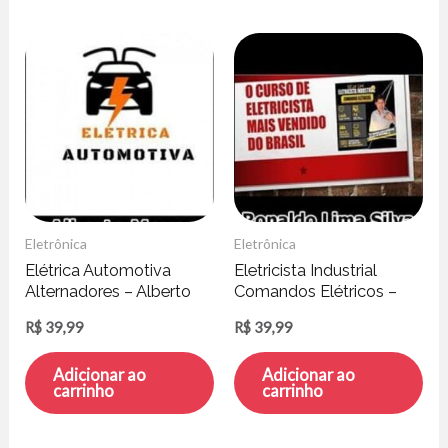
Eletrônica
Eletrônica
Elétrica Automotiva
Eletricista Industrial
Alternadores – Alberto
Comandos Elétricos –
Meyer
Ronaldo Lima Silva
R$
39,99
R$
39,99
Adicionar ao
Adicionar ao
carrinho
carrinho