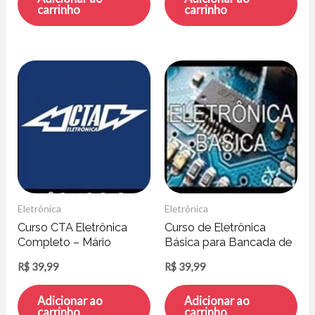
carrinho
carrinho
Eletrônica
Eletrônica
Curso CTA Eletrônica
Curso de Eletrônica
Completo – Mário
Básica para Bancada de
Pinheiro
Laboratório – Luis Carlos
R$
39,99
R$
39,99
Burgos
Adicionar ao
Adicionar ao
carrinho
carrinho