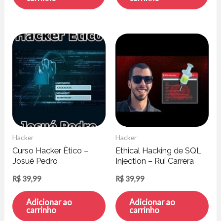
Hacker
Hacker
Curso Hacker Ètico –
Ethical Hacking de SQL
Josué Pedro
Injection – Rui Carrera
R$
39,99
R$
39,99
Adicionar ao
Adicionar ao
carrinho
carrinho