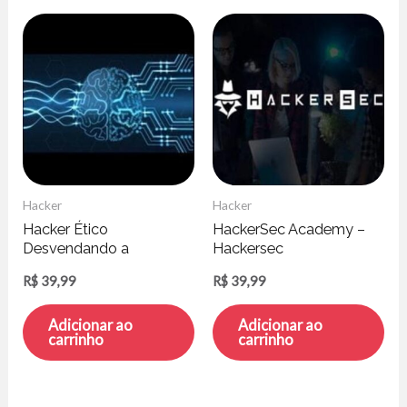
Hacker
Hacker
Hacker Ético
HackerSec Academy –
Desvendando a
Hackersec
Engenharia Social –
R$
39,99
R$
39,99
Paulo Moraes
Adicionar ao
Adicionar ao
carrinho
carrinho