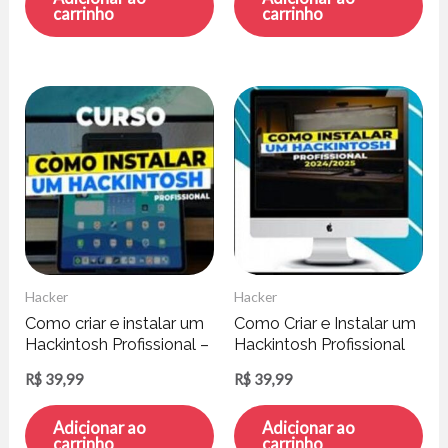
carrinho
carrinho
Hacker
Hacker
Como criar e instalar um
Como Criar e Instalar um
Hackintosh Profissional –
Hackintosh Profissional
Grabriel Luchina
2024 – Gabriel Luchina
R$
39,99
R$
39,99
Adicionar ao
Adicionar ao
carrinho
carrinho