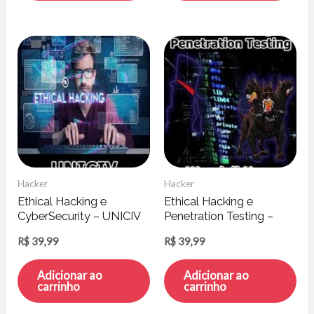
Hacker
Hacker
Ethical Hacking e
Ethical Hacking e
CyberSecurity – UNICIV
Penetration Testing –
Wendell Hugo
R$
39,99
R$
39,99
Adicionar ao
Adicionar ao
carrinho
carrinho