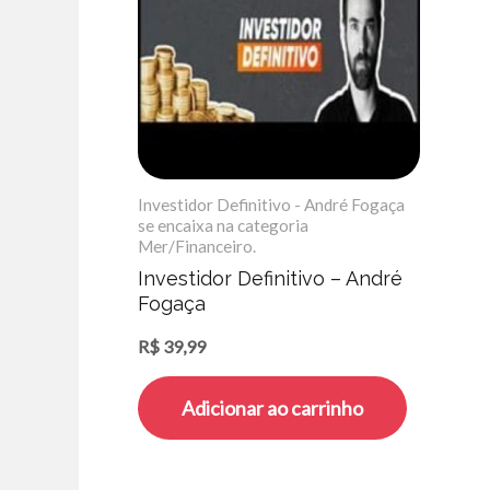
Investidor Definitivo - André Fogaça
se encaixa na categoria
Mer/Financeiro.
Investidor Definitivo – André
Fogaça
R$
39,99
Adicionar ao carrinho