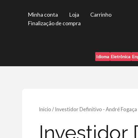
Ir
para
Minha conta
Loja
Carrinho
o
Finalização de compra
conteúdo
Idioma
Eletrônica
En
Início
/ Investidor Definitivo - André Fogaça
Investidor 