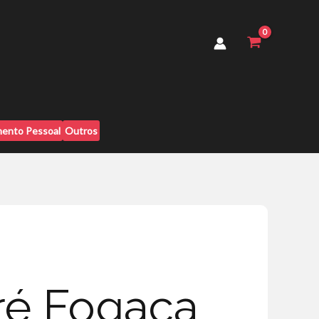
ento Pessoal
Outros
dré Fogaça