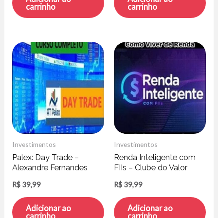
carrinho
carrinho
Investimentos
Investimentos
Palex: Day Trade –
Renda Inteligente com
Alexandre Fernandes
FIIs – Clube do Valor
R$
39,99
R$
39,99
Adicionar ao
Adicionar ao
carrinho
carrinho