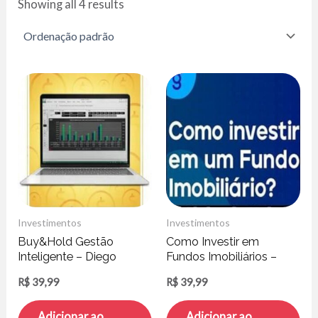
Showing all 4 results
Investimentos
Investimentos
Buy&Hold Gestão
Como Investir em
Inteligente – Diego
Fundos Imobiliários –
Guilherme
Clube do Valor
R$
39,99
R$
39,99
Adicionar ao
Adicionar ao