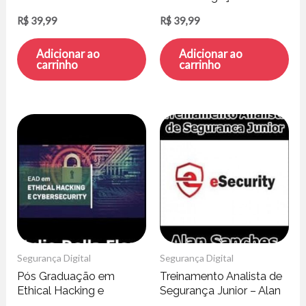
R$
39,99
R$
39,99
Adicionar ao
Adicionar ao
carrinho
carrinho
Segurança Digital
Segurança Digital
Pós Graduação em
Treinamento Analista de
Ethical Hacking e
Segurança Junior – Alan
Cybersecurity EAD –
Sanches