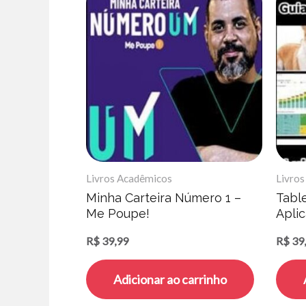
Livros Acadêmicos
Livro
Minha Carteira Número 1 –
Table
Me Poupe!
Apli
Souz
R$
39,99
R$
39
Adicionar ao carrinho