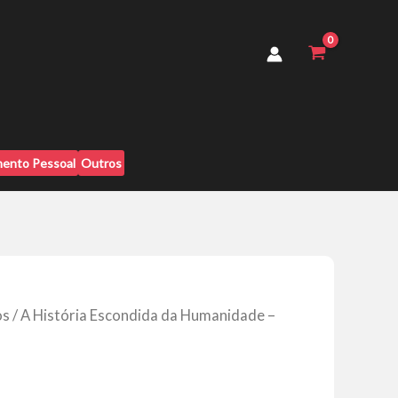
da
Humanidade
-
Débora
G
Barbosa
quantidade
ento Pessoal
Outros
os
/ A História Escondida da Humanidade –