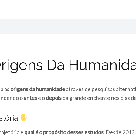
Origens Da Humanid
da as
origens da humanidade
através de pesquisas alternat
endendo o
antes
e o
depois
da grande enchente nos dias d
stória
ajetória e
qual é o propósito desses estudos
. Desde 2013,