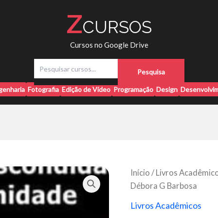
Z
CURSOS
Cursos no Google Drive
P
Pesquisa
e
s
genharia
Fotografia
Edição de Vídeo
Programação
Design
Desenvolvim
q
u
i
s
a
r
Início
/
Livros Acadêmic
Débora G Barbosa
Livros Acadêmicos