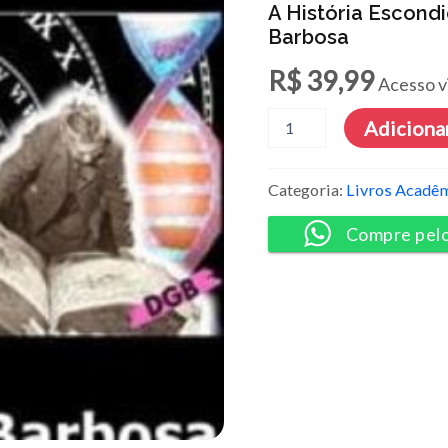
A História Escon
Barbosa
R$
39,99
Acesso v
A
Adicionar
História
Escondida
da
Categoria:
Livros Acadê
Humanidade
-
Compre pel
Débora
G
Barbosa
quantidade