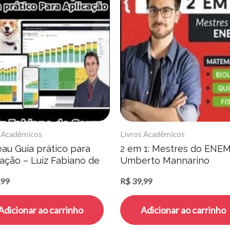
s Acadêmicos
Livros Acadêmicos
au Guia prático para
2 em 1: Mestres do ENEM
cação – Luiz Fabiano de
Umberto Mannarino
a
,99
R$
39,99
Adicionar ao carrinho
Adicionar ao carrinho