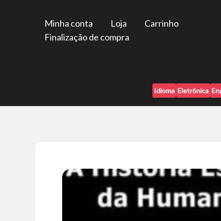
Ir
para
Minha conta
Loja
Carrinho
o
Finalização de compra
conteúdo
Idioma
Eletrônica
En