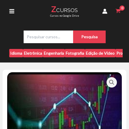
Ir
no
Z
CURSOS
para
Forex
Main
Cursos no Google Drive
-
o
Danilo
conteúdo
Menu
Macoppi
P
quantidade
Pesquisa
e
s
q
Idioma
Eletrônica
Engenharia
Fotografia
Edição de Vídeo
Progr
u
i
s
a
r