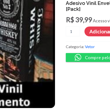
Adesivo Vinil Env
[Pack]
R$
39,99
Acesso v
Adesivo
Adicionar
Vinil
Envelopamento
Geladeira
Categoria:
Vetor
-
Vetores
Compre pel
[Pack]
quantidade