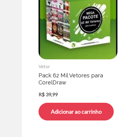
Vetor
Pack 62 Mil Vetores para
CorelDraw
R$
39,99
Adicionar ao carrinho