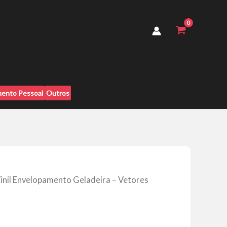
Geladeira
-
Vetores
[Pack]
quantidade
ento Pessoal
Outros
inil Envelopamento Geladeira – Vetores