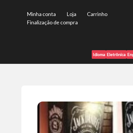
Ir
para
Minha conta
Loja
Carrinho
o
Finalização de compra
conteúdo
Idioma
Eletrônica
En