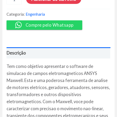
Eletromagnética
Utilizando
o
Categoria:
Engenharia
Maxwell
2D
Compre pelo Whatsapp
e
3D
com
ANSYS
-
Descrição
ESSS
quantidade
Tem como objetivo apresentar o software de
simulacao de campos eletromagneticos ANSYS
Maxwell. Esta e uma poderosa ferramenta de analise
de motores eletricos, geradores, atuadores, sensores,
transformadores e outros dispositivos
eletromagneticos. Com o Maxwell, voce pode
caracterizar com precisao o movimento nao-linear,
transiente dos componentes eletromecanicos e seus