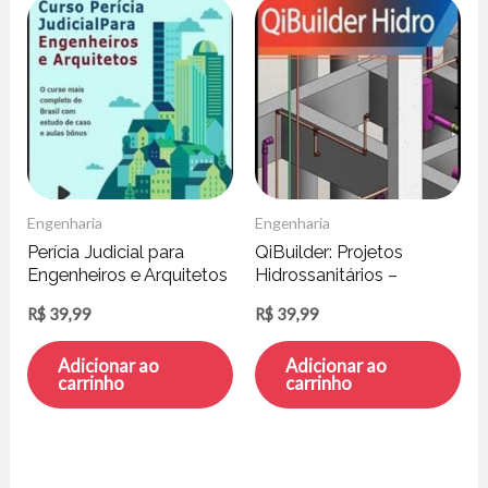
Engenharia
Engenharia
Perícia Judicial para
QiBuilder: Projetos
Engenheiros e Arquitetos
Hidrossanitários –
– Rodrigo Ciabatari
engenhaBIM
R$
39,99
R$
39,99
Adicionar ao
Adicionar ao
carrinho
carrinho