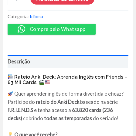
Deck
Aprenda
Inglês
Categoria:
Idioma
com
a
Compre pelo Whatsapp
Série
F.r.i.e.n.d.s
-
63
Mil
Descrição
Cards
quantidade
Rateio Anki Deck: Aprenda Inglês com Friends –
63 Mil Cards!
Quer aprender inglês de forma divertida e eficaz?
Participe do
rateio do Anki Deck
baseado na série
F.R.I.E.N.D.S
e tenha acesso a
63.820 cards (236
decks)
cobrindo
todas as temporadas
do seriado!
O que você recebe?