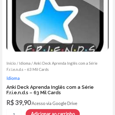
Início
/
Idioma
/ Anki Deck Aprenda Inglês com a Série
F.r.i.e.n.d.s – 63 Mil Cards
Idioma
Anki Deck Aprenda Inglês com a Série
F.r.i.e.n.d.s – 63 Mil Cards
R$
39,90
Acesso via Google Drive
Anki
Adicionar ao carrinho