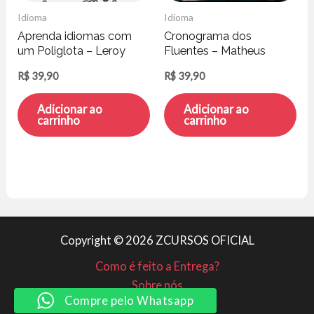
Idioma
Idioma
Aprenda idiomas com
Cronograma dos
um Poliglota – Leroy
Fluentes – Matheus
Silveira
Werner
R$
39,90
R$
39,90
Adicionar ao
Adicionar ao
carrinho
carrinho
Copyright © 2026 ZCURSOS OFICIAL
Como é feito a Entrega?
Sobre nós
Compre pelo Whatsapp
Minha conta