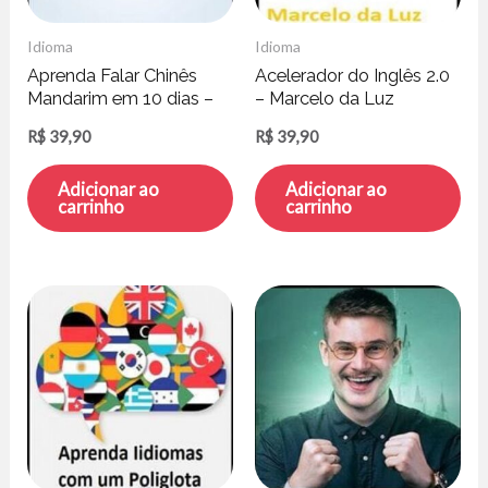
Idioma
Idioma
Aprenda Falar Chinês
Acelerador do Inglês 2.0
Mandarim em 10 dias –
– Marcelo da Luz
Cleber Florencio Lucena
R$
39,90
R$
39,90
Adicionar ao
Adicionar ao
carrinho
carrinho