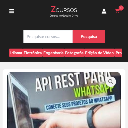
Ir
WhatsApp
Z
CURSOS
para
-
Main
Cursos no Google Drive
Paulo
o
Rogério
conteúdo
Menu
quantidade
P
Pesquisa
e
s
q
Idioma
Eletrônica
Engenharia
Fotografia
Edição de Vídeo
Progr
u
i
s
a
r