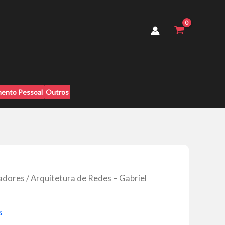
-
Gabriel
Torres
quantidade
ento Pessoal
Outros
adores
/ Arquitetura de Redes – Gabriel
s