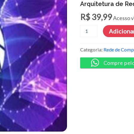
Arquitetura de Red
R$
39,99
Acesso v
Arquitetura
Adicionar
de
Redes
-
Categoria:
Rede de Comp
Gabriel
Torres
Compre pel
quantidade