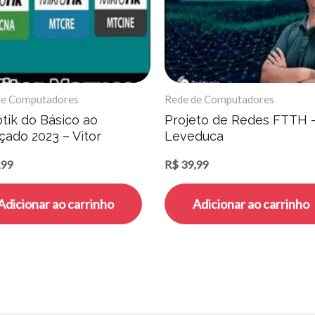
de Computadores
Rede de Computadores
tik do Básico ao
Projeto de Redes FTTH 
çado 2023 – Vitor
Leveduca
co
,99
R$
39,99
Adicionar ao carrinho
Adicionar ao carrinho