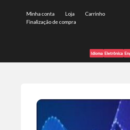
Ir
para
Minha conta
Loja
Carrinho
o
Finalização de compra
conteúdo
Idioma
Eletrônica
En