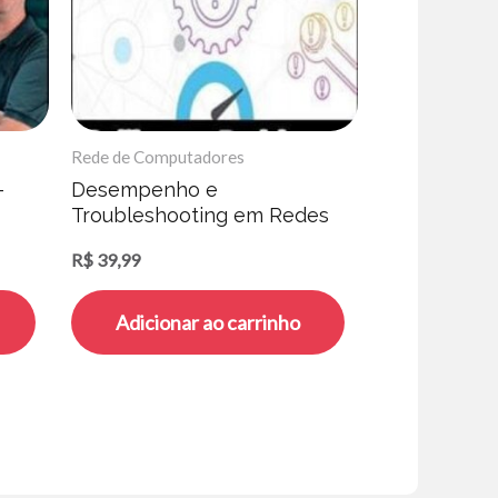
Rede de Computadores
–
Desempenho e
Troubleshooting em Redes
de Computadores –
R$
39,99
Guilherme Rodrigues
Adicionar ao carrinho