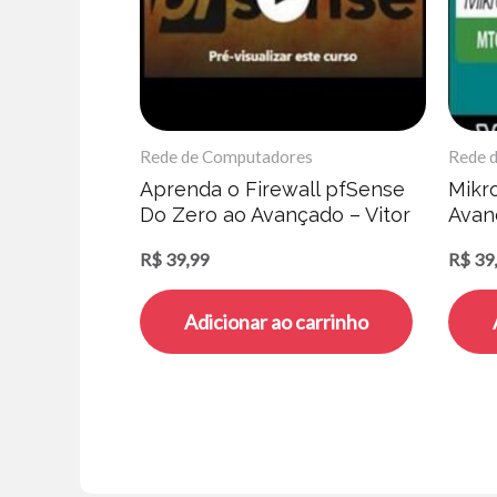
Rede de Computadores
Rede 
Aprenda o Firewall pfSense
Mikro
Do Zero ao Avançado – Vitor
Avan
Mazuco
Mazu
R$
39,99
R$
39
Adicionar ao carrinho