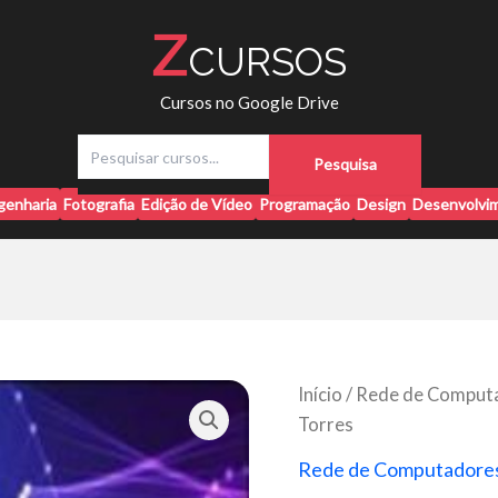
Z
CURSOS
Cursos no Google Drive
P
Pesquisa
e
s
genharia
Fotografia
Edição de Vídeo
Programação
Design
Desenvolvim
q
u
i
s
a
r
Início
/
Rede de Comput
Torres
Rede de Computadore