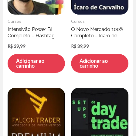
Cursos
Cursos
Intensivão Power BI
O Novo Mercado 100%
Completo – Hashtag
Completo – Ícaro de
Treinamentos
Carvalho
R$
39,99
R$
39,99
Adicionar ao
Adicionar ao
carrinho
carrinho