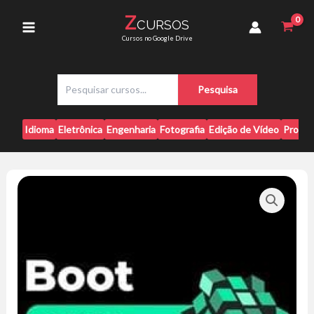
Ir
Ações
Z
CURSOS
para
-
Main
Cursos no Google Drive
Edufinance
o
quantidade
conteúdo
Menu
P
Pesquisa
e
s
q
Idioma
Eletrônica
Engenharia
Fotografia
Edição de Vídeo
Progr
u
i
s
a
r