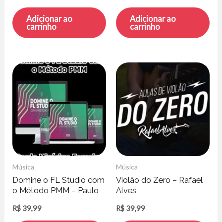
Adicionar ao
Adicionar ao
carrinho
carrinho
Música
Música
Domine o FL Studio com
Violão do Zero – Rafael
o Método PMM – Paulo
Alves
Vinícius Ferreira
R$
39,99
R$
39,99