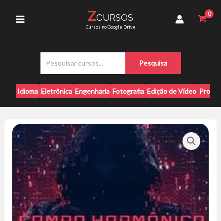
Ir
-
Z
CURSOS
para
Gidi
Main
Cursos no Google Drive
Ferreira
o
quantidade
conteúdo
Menu
P
Pesquisa
e
s
q
Idioma
Eletrônica
Engenharia
Fotografia
Edição de Vídeo
Progr
u
i
s
a
r