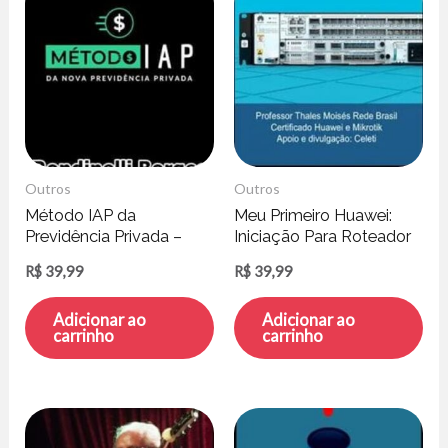
Outros
Outros
Método IAP da
Meu Primeiro Huawei:
Previdência Privada –
Iniciação Para Roteador
Rondinelli Borges
de Borda – Thales
R$
39,99
R$
39,99
Moisés
Adicionar ao
Adicionar ao
carrinho
carrinho