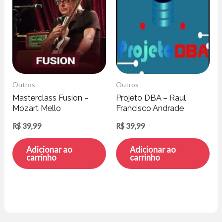
Outros
Outros
Masterclass Fusion –
Projeto DBA – Raul
Mozart Mello
Francisco Andrade
R$
39,99
R$
39,99
Adicionar ao
Adicionar ao
carrinho
carrinho