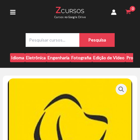
Ir
Alexandre
Z
CURSOS
para
Rossi
Main
Cursos no Google Drive
quantidade
o
conteúdo
Menu
P
Pesquisa
e
s
q
Idioma
Eletrônica
Engenharia
Fotografia
Edição de Vídeo
Progr
u
i
s
a
r