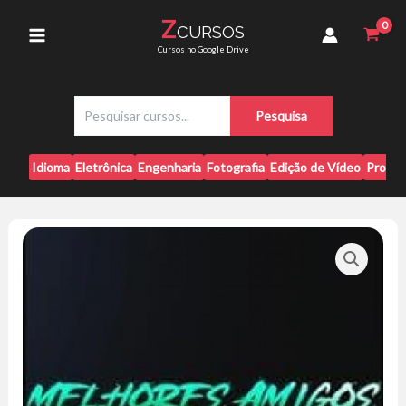
Ir
Iagor
Z
CURSOS
para
Gonçalves
Main
Cursos no Google Drive
quantidade
o
conteúdo
Menu
P
Pesquisa
e
s
q
Idioma
Eletrônica
Engenharia
Fotografia
Edição de Vídeo
Progr
u
i
s
a
r