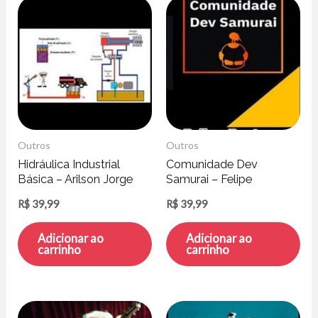
Outros
Outros
Hidráulica Industrial
Comunidade Dev
Básica – Arilson Jorge
Samurai – Felipe
Reis Silva
Fontoura
R$
39,99
R$
39,99
Adicionar ao
Adicionar ao
carrinho
carrinho