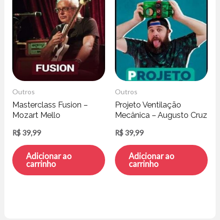
Outros
Outros
Masterclass Fusion –
Projeto Ventilação
Mozart Mello
Mecânica – Augusto Cruz
R$
39,99
R$
39,99
Adicionar ao
Adicionar ao
carrinho
carrinho