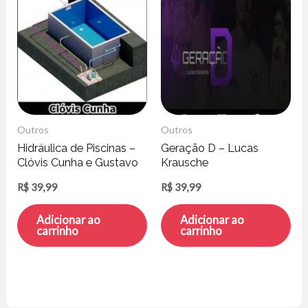
Outros
Outros
Hidráulica de Piscinas –
Geração D – Lucas
Clóvis Cunha e Gustavo
Krausche
Rodrigues
R$
39,99
R$
39,99
Adicionar ao
Adicionar ao
carrinho
carrinho