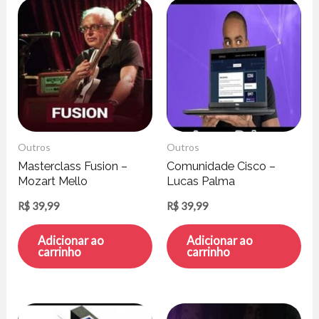
Outros
Outros
Masterclass Fusion –
Comunidade Cisco –
Mozart Mello
Lucas Palma
R$
39,99
R$
39,99
Adicionar ao
Adicionar ao
carrinho
carrinho