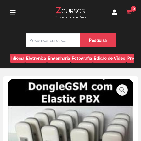
Ir
Dongle
Z
CURSOS
para
GSM
Main
Cursos no Google Drive
com
o
Elastix
conteúdo
Menu
PBX
P
quantidade
Pesquisa
e
s
q
Idioma
Eletrônica
Engenharia
Fotografia
Edição de Vídeo
Progr
u
i
s
a
r