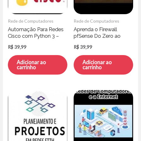
Rede de Computadores
Rede de Computadores
Automação Para Redes
Aprenda o Firewall
Cisco com Python 3 –
pfSense Do Zero ao
André Iacono
Avançado – Vitor
R$
39,99
R$
39,99
Mazuco
Adicionar ao
Adicionar ao
carrinho
carrinho