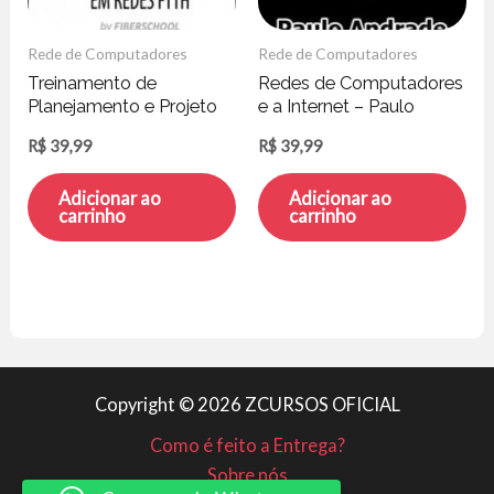
Rede de Computadores
Rede de Computadores
Treinamento de
Redes de Computadores
Planejamento e Projeto
e a Internet – Paulo
de redes FTTH –
Andrade
R$
39,99
R$
39,99
FiberSchool
Adicionar ao
Adicionar ao
carrinho
carrinho
Copyright © 2026 ZCURSOS OFICIAL
Como é feito a Entrega?
Sobre nós