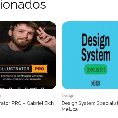
cionados
n
Design
trator PRO – Gabriel Eich
Design System Specialist
Meiuca