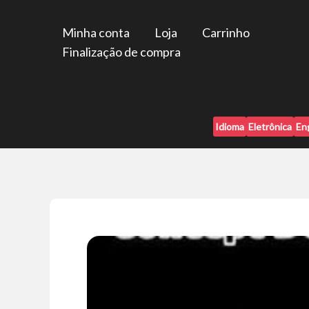
Ir
para
Minha conta
Loja
Carrinho
o
Finalização de compra
conteúdo
Idioma
Eletrônica
En