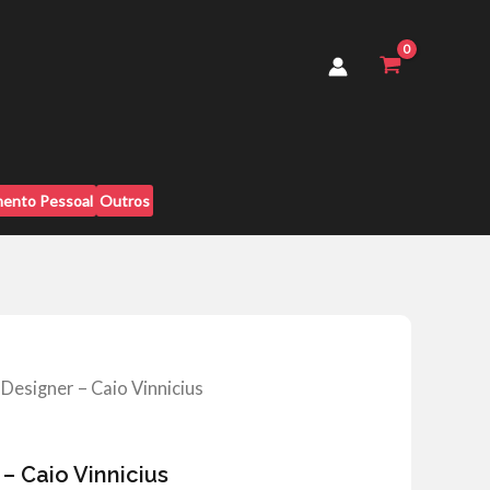
Caio
Vinnicius
quantidade
ento Pessoal
Outros
Designer – Caio Vinnicius
– Caio Vinnicius