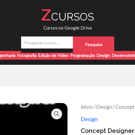
Z
CURSOS
Cursos no Google Drive
P
Pesquisa
e
s
genharia
Fotografia
Edição de Vídeo
Programação
Design
Desenvolvim
q
u
i
s
a
r
Início
/
Design
/ Concept 
Design
Concept Designer 