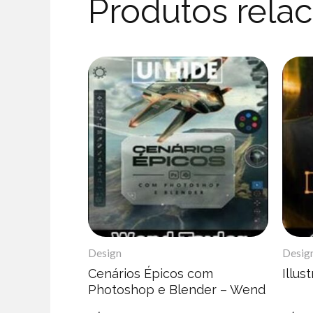
Produtos rela
Design
Desig
Cenários Épicos com
Illus
Photoshop e Blender – Wend
Taylor