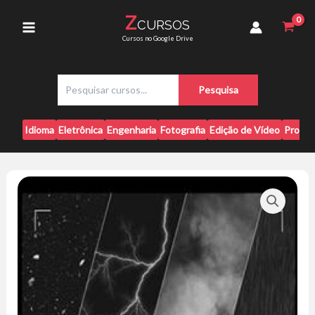
Ir
150
Z
CURSOS
para
Weather
Main
Cursos no Google Drive
Photoshop
o
Brushes
conteúdo
Menu
quantidade
P
Pesquisa
e
s
q
Idioma
Eletrônica
Engenharia
Fotografia
Edição de Vídeo
Progr
u
i
s
a
r