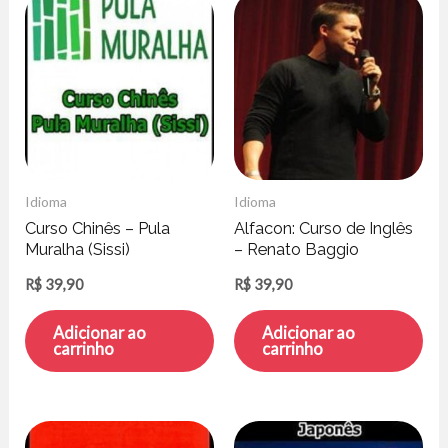
Idioma
Idioma
Curso Chinês – Pula
Alfacon: Curso de Inglês
Muralha (Sissi)
– Renato Baggio
R$
39,90
R$
39,90
Adicionar ao
Adicionar ao
carrinho
carrinho