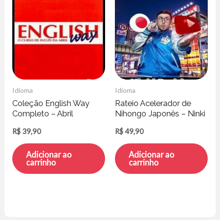
Idioma
Idioma
Coleção English Way
Rateio Acelerador de
Completo – Abril
Nihongo Japonês – Ninki
Educação
Rodrigo
R$
39,90
R$
49,90
Adicionar ao
Adicionar ao
carrinho
carrinho