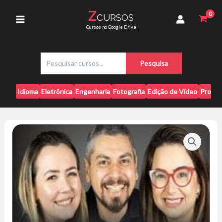
Ir
-
Z
CURSOS
para
Mais
Main
Cursos no Google Drive
Língua
o
quantidade
conteúdo
Menu
P
Pesquisa
e
s
q
Idioma
Eletrônica
Engenharia
Fotografia
Edição de Vídeo
Progr
u
i
s
a
r