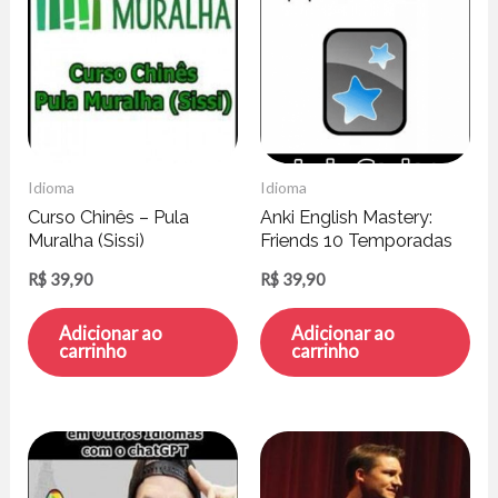
Idioma
Idioma
Curso Chinês – Pula
Anki English Mastery:
Muralha (Sissi)
Friends 10 Temporadas
Completas – Luiz Carlos
R$
39,90
R$
39,90
Adicionar ao
Adicionar ao
carrinho
carrinho