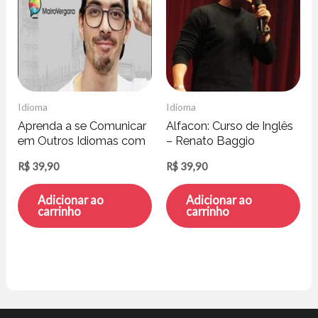
Idioma
Idioma
Aprenda a se Comunicar
Alfacon: Curso de Inglês
em Outros Idiomas com
– Renato Baggio
o ChatGPT – Mairo
R$
39,90
R$
39,90
Vergara
Adicionar ao
Adicionar ao
carrinho
carrinho