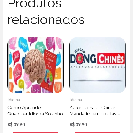
Produtos
relacionados
Idioma
Idioma
Como Aprender
Aprenda Falar Chinês
Qualquer Idioma Sozinho
Mandarim em 10 dias –
Em Casa – Debora G.
Cleber Florencio Lucena
R$
39,90
R$
39,90
Barbosa