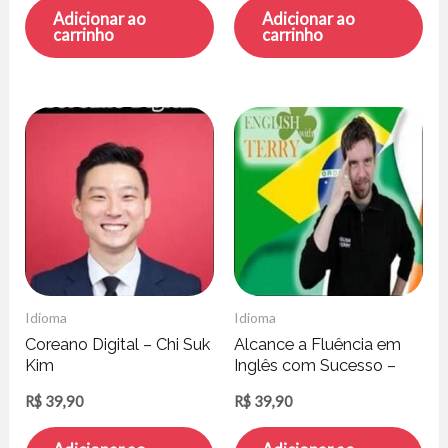
Adicionar ao
Adicionar ao
carrinho
carrinho
Idioma
Idioma
Coreano Digital – Chi Suk
Alcance a Fluência em
Kim
Inglês com Sucesso –
Terry Mc Gonigle
R$
39,90
R$
39,90