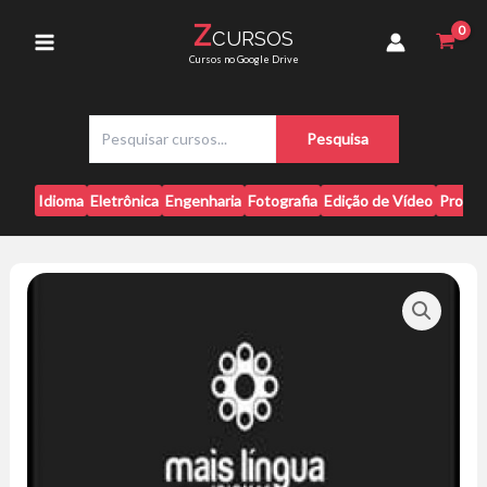
Ir
Completo
Z
CURSOS
para
-
Main
Cursos no Google Drive
Mais
o
Línguas
conteúdo
Menu
quantidade
P
Pesquisa
e
s
q
Idioma
Eletrônica
Engenharia
Fotografia
Edição de Vídeo
Progr
u
i
s
a
r