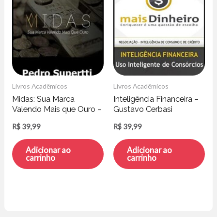
Livros Acadêmicos
Livros Acadêmicos
Midas: Sua Marca
Inteligência Financeira –
Valendo Mais que Ouro –
Gustavo Cerbasi
Pedro Supertti
R$
39,99
R$
39,99
Adicionar ao
Adicionar ao
carrinho
carrinho