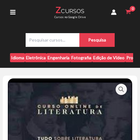
Ir
-
Z
CURSOS
para
Matheus
Main
Cursos no Google Drive
Araújo
o
quantidade
conteúdo
Menu
P
Pesquisa
e
s
q
Idioma
Eletrônica
Engenharia
Fotografia
Edição de Vídeo
Progr
u
i
s
a
r