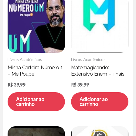
Livros Acadêmicos
Livros Acadêmicos
Minha Carteira Número 1
Matemagicando:
– Me Poupe!
Extensivo Enem – Thaís
Guizellini
R$
39,99
R$
39,99
Adicionar ao
Adicionar ao
carrinho
carrinho