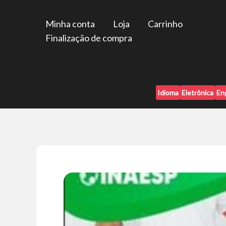
Ir
para
Minha conta
Loja
Carrinho
o
Finalização de compra
conteúdo
Idioma
Eletrônica
En