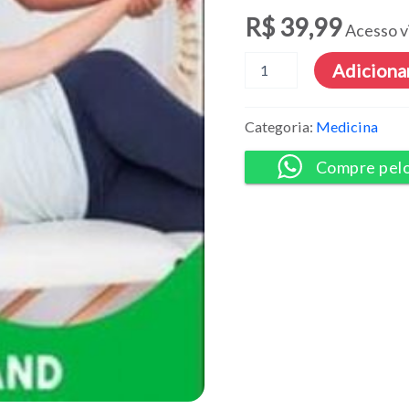
R$
39,99
Acesso v
Curso
Adicionar
de
Maitland
-
Categoria:
Medicina
INAESP
quantidade
Compre pel