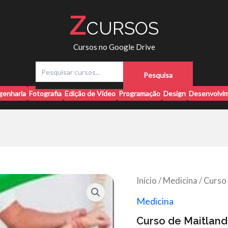
Z
CURSOS
Cursos no Google Drive
P
Pesquisa
e
s
genharia
Fotografia
Edição de Vídeo
Programação
Design
Desenvolvim
q
u
i
s
a
r
Início
/
Medicina
/ Curso
Medicina
Curso de Maitland