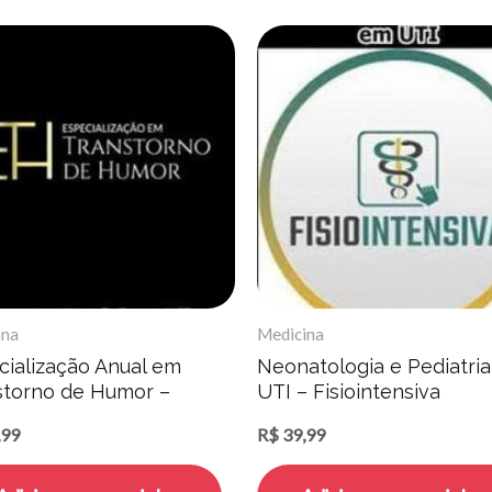
ina
Medicina
cialização Anual em
Neonatologia e Pediatri
storno de Humor –
UTI – Fisiointensiva
to Rodrigo Silva
,99
R$
39,99