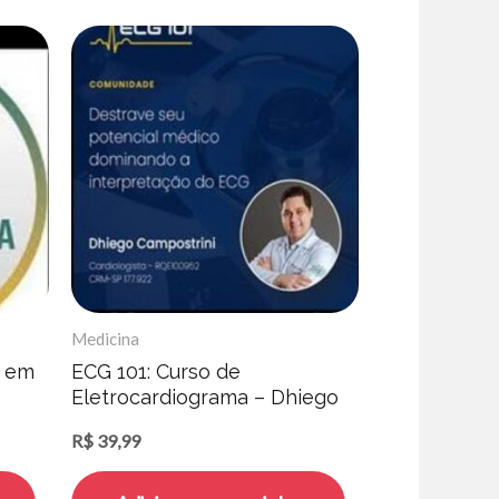
Medicina
a em
ECG 101: Curso de
Eletrocardiograma – Dhiego
Campostrini
R$
39,99