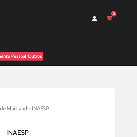
-
INAESP
quantidade
ento Pessoal
Outros
 de Maitland – INAESP
 – INAESP