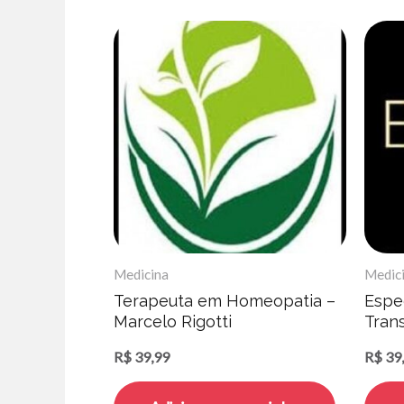
Medicina
Medic
Terapeuta em Homeopatia –
Espe
Marcelo Rigotti
Tran
Rena
R$
39,99
R$
39